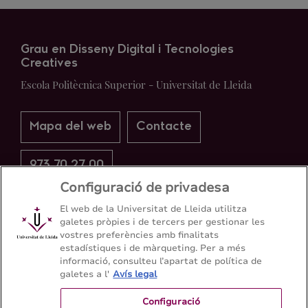
Grau en Disseny Digital i Tecnologies
Creatives
Escola Politècnica Superior - Universitat de Lleida
Mapa del web
Contacte
973 70 27 00
Configuració de privadesa
El web de la Universitat de Lleida utilitza
galetes pròpies i de tercers per gestionar les
vostres preferències amb finalitats
estadístiques i de màrqueting. Per a més
informació, consulteu l’apartat de política de
galetes a l'
Avís legal
Configuració