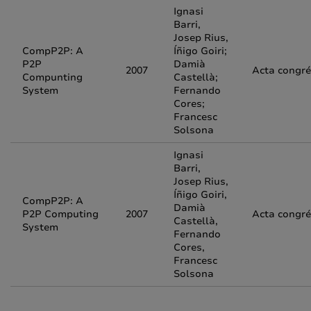
Ignasi
Barri,
Josep Rius,
CompP2P: A
Íñigo Goiri;
P2P
Damià
2007
Acta congr
Compunting
Castellà;
System
Fernando
Cores;
Francesc
Solsona
Ignasi
Barri,
Josep Rius,
Íñigo Goiri,
CompP2P: A
Damià
P2P Computing
2007
Acta congr
Castellà,
System
Fernando
Cores,
Francesc
Solsona