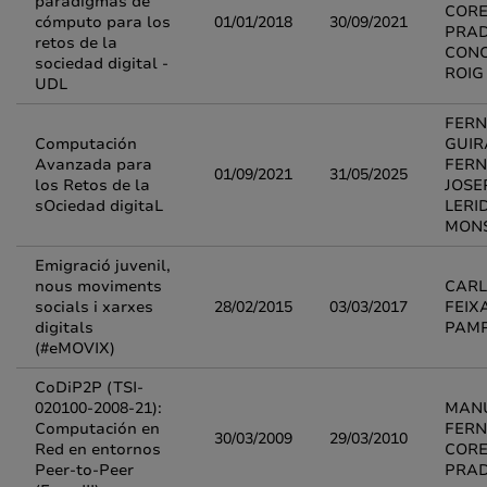
paradigmas de
COR
cómputo para los
01/01/2018
30/09/2021
PRAD
retos de la
CONC
sociedad digital -
ROIG
UDL
FER
Computación
GUI
Avanzada para
FERN
01/09/2021
31/05/2025
los Retos de la
JOSE
sOciedad digitaL
LERI
MON
Emigració juvenil,
nous moviments
CARL
socials i xarxes
28/02/2015
03/03/2017
FEIX
digitals
PAM
(#eMOVIX)
CoDiP2P (TSI-
020100-2008-21):
MAN
Computación en
FER
30/03/2009
29/03/2010
Red en entornos
COR
Peer-to-Peer
PRA