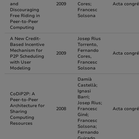
and
2009
Cores;
Acta congr
Discouraging
Francesc
Free Riding in
Solsona
Peer-to-Peer
Computing
A New Credit-
Josep Rius
Based Incentive
Torrento,
Mechanism for
Fernando
2009
Acta congr
P2P Scheduling
Cores,
with User
Francesc
Modeling
Solsona
Damià
Castellà;
Ignasi
CoDiP2P: A
Barri;
Peer-to-Peer
Josep Rius;
Architecture for
2008
Francesc
Acta congr
Sharing
Giné;
Computing
Francesc
Resources
Solsona;
Fernando
Guirado