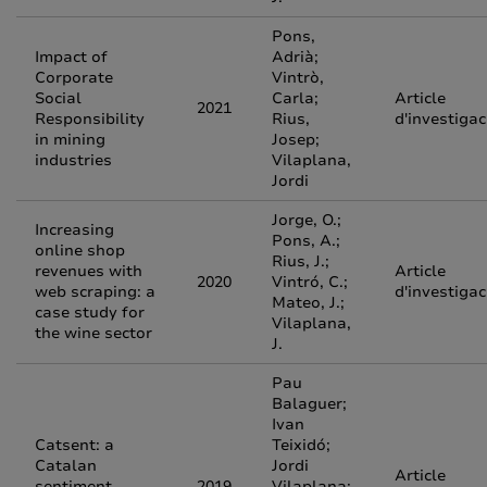
Pons,
Impact of
Adrià;
Corporate
Vintrò,
Social
Carla;
Article
2021
Responsibility
Rius,
d'investigac
in mining
Josep;
industries
Vilaplana,
Jordi
Jorge, O.;
Increasing
Pons, A.;
online shop
Rius, J.;
revenues with
Article
2020
Vintró, C.;
web scraping: a
d'investigac
Mateo, J.;
case study for
Vilaplana,
the wine sector
J.
Pau
Balaguer;
Ivan
Catsent: a
Teixidó;
Catalan
Jordi
Article
sentiment
2019
Vilaplana;