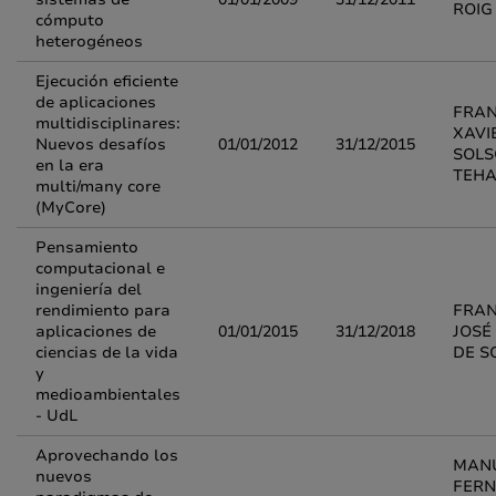
ROIG
cómputo
heterogéneos
Ejecución eficiente
de aplicaciones
FRA
multidisciplinares:
XAVI
Nuevos desafíos
01/01/2012
31/12/2015
SOL
en la era
TEH
multi/many core
(MyCore)
Pensamiento
computacional e
ingeniería del
rendimiento para
FRAN
aplicaciones de
01/01/2015
31/12/2018
JOSÉ
ciencias de la vida
DE S
y
medioambientales
- UdL
Aprovechando los
MAN
nuevos
FER