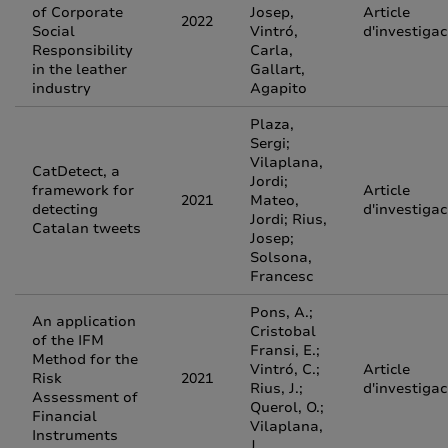
of Corporate
Josep,
Article
2022
Social
Vintró,
d'investigac
Responsibility
Carla,
in the leather
Gallart,
industry
Agapito
Plaza,
Sergi;
Vilaplana,
CatDetect, a
Jordi;
framework for
Article
2021
Mateo,
detecting
d'investigac
Jordi; Rius,
Catalan tweets
Josep;
Solsona,
Francesc
Pons, A.;
An application
Cristobal
of the IFM
Fransi, E.;
Method for the
Vintró, C.;
Article
Risk
2021
Rius, J.;
d'investigac
Assessment of
Querol, O.;
Financial
Vilaplana,
Instruments
J.