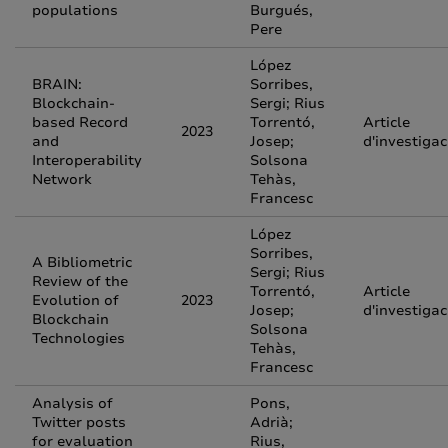
populations
Burgués,
Pere
López
BRAIN:
Sorribes,
Blockchain-
Sergi; Rius
based Record
Torrentó,
Article
2023
and
Josep;
d'investigac
Interoperability
Solsona
Network
Tehàs,
Francesc
López
Sorribes,
A Bibliometric
Sergi; Rius
Review of the
Torrentó,
Article
Evolution of
2023
Josep;
d'investigac
Blockchain
Solsona
Technologies
Tehàs,
Francesc
Analysis of
Pons,
Twitter posts
Adrià;
for evaluation
Rius,