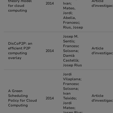
theory model
Article
2014
Ivan;
for cloud
d'investigac
Mateo,
computing
Jordi;
Abella,
Francesc;
Rius, Josep
Josep M.
Sentís;
DisCoP2P: an
Francesc
efficient P2P
Article
2014
Solsona;
computing
d'investigac
Damià
overlay
Castellà;
Josep Rius
Jordi
Vilaplana;
Francesc
Solsona;
A Green
Ivan
Scheduling
Article
2014
Teixido;
Policy for Cloud
d'investigac
Jordi
Computing
Mateo;
Josep Rius;