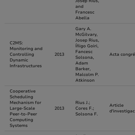
Josep Rius,
and
Francesc
Abella
Gary A.
McGilvary,
Josep Rius,
C2MS:
Íñigo Goiri,
Monitoring and
Fancesc
Controlling
2013
Acta congr
Solsona,
Dynamic
Adam
Infrastructures
Barker,
Malcolm P.
Atkinson
Cooperative
Scheduling
Mechanism for
Rius J.;
Article
Large-Scale
2013
Cores F.;
d'investigac
Peer-to-Peer
Solsona F.
Computing
Systems