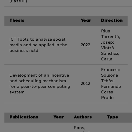
(Fase III)
Thesis
Year
Direction
Rius
Torrentó,
ICT Tools to analyze social
Josep;
media and be applied in the
2022
Vintrò
business field
Sànchez,
Carla
Francesc
Development of an incentive
Solsona
and scheduling mechanism
Tehàs;
2012
for a peer-to-peer computing
Fernando
system
Cores
Prado
Publications
Year
Authors
Type
Pons,