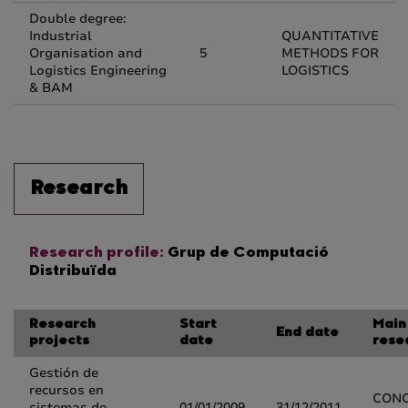
Double degree:
Industrial
QUANTITATIVE
Organisation and
5
METHODS FOR
Logistics Engineering
LOGISTICS
& BAM
Research
Research profile:
Grup de Computació
Distribuïda
Research
Start
Main
End date
projects
date
rese
Gestión de
recursos en
CONC
sistemas de
01/01/2009
31/12/2011