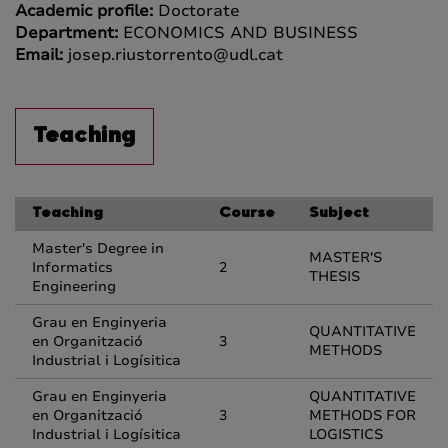
Academic profile:
Doctorate
Department:
ECONOMICS AND BUSINESS
Email:
josep.riustorrento@udl.cat
Teaching
Teaching
Course
Subject
Master's Degree in
MASTER'S
Informatics
2
THESIS
Engineering
Grau en Enginyeria
QUANTITATIVE
en Organització
3
METHODS
Industrial i Logísitica
Grau en Enginyeria
QUANTITATIVE
en Organització
3
METHODS FOR
Industrial i Logísitica
LOGISTICS