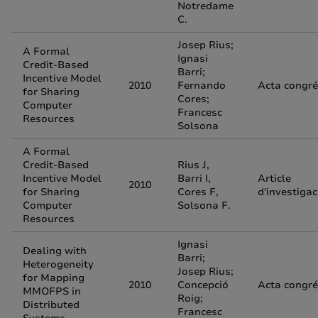
Notredame
C.
Josep Rius;
A Formal
Ignasi
Credit-Based
Barri;
Incentive Model
2010
Fernando
Acta congr
for Sharing
Cores;
Computer
Francesc
Resources
Solsona
A Formal
Credit-Based
Rius J,
Incentive Model
Barri I,
Article
2010
for Sharing
Cores F,
d'investigac
Computer
Solsona F.
Resources
Ignasi
Dealing with
Barri;
Heterogeneity
Josep Rius;
for Mapping
2010
Concepció
Acta congr
MMOFPS in
Roig;
Distributed
Francesc