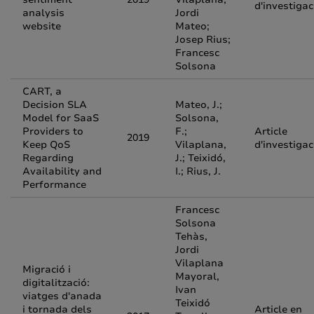
d'investigac
analysis
Jordi
website
Mateo;
Josep Rius;
Francesc
Solsona
CART, a
Decision SLA
Mateo, J.;
Model for SaaS
Solsona,
Providers to
F.;
Article
2019
Keep QoS
Vilaplana,
d'investigac
Regarding
J.; Teixidó,
Availability and
I.; Rius, J.
Performance
Francesc
Solsona
Tehàs,
Jordi
Vilaplana
Migració i
Mayoral,
digitalització:
Ivan
viatges d'anada
Teixidó
i tornada dels
Article en