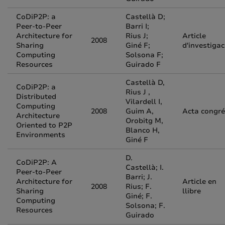
CoDiP2P: a
Castellà D;
Peer-to-Peer
Barri I;
Architecture for
Rius J;
Article
2008
Sharing
Giné F;
d'investigac
Computing
Solsona F;
Resources
Guirado F
Castellà D,
CoDiP2P: a
Rius J ,
Distributed
Vilardell I,
Computing
2008
Guim A,
Acta congr
Architecture
Orobitg M,
Oriented to P2P
Blanco H,
Environments
Giné F
D.
CoDiP2P: A
Castellà; I.
Peer-to-Peer
Barri; J.
Architecture for
Article en
2008
Rius; F.
Sharing
llibre
Giné; F.
Computing
Solsona; F.
Resources
Guirado