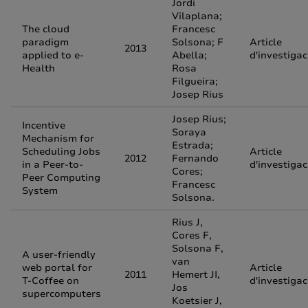
Jordi
Vilaplana;
The cloud
Francesc
paradigm
Solsona; F
Article
2013
applied to e-
Abella;
d'investigac
Health
Rosa
Filgueira;
Josep Rius
Josep Rius;
Incentive
Soraya
Mechanism for
Estrada;
Scheduling Jobs
Article
2012
Fernando
in a Peer-to-
d'investigac
Cores;
Peer Computing
Francesc
System
Solsona.
Rius J,
Cores F,
Solsona F,
A user-friendly
van
web portal for
Article
2011
Hemert JI,
T-Coffee on
d'investigac
Jos
supercomputers
Koetsier J,