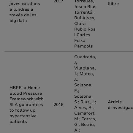
2017
Torrelles,
joves catalans
llibre
Josep Rius
a londres a
Torrentó,
través de les
Rui Alves,
big data
Clara
Rubio Ros
i Carles
Feixa
Pàmpols
Cuadrado,
J;
Vilaplana,
J.; Mateo,
J.;
Solsona,
HBPF: a Home
F.;
Blood Pressure
Solsona,
Framework with
S.; Rius, J.;
Article
SLA guarantees
2016
Alves, R.,
d'investigac
to follow up
Camafort,
hypertensive
M.; Torres,
patients
G.; Betriu,
A.;