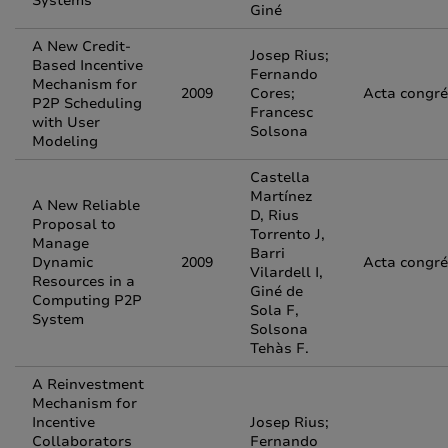
Systems
Giné
A New Credit-
Josep Rius;
Based Incentive
Fernando
Mechanism for
2009
Cores;
Acta congr
P2P Scheduling
Francesc
with User
Solsona
Modeling
Castella
Martínez
A New Reliable
D, Rius
Proposal to
Torrento J,
Manage
Barri
Dynamic
2009
Acta congr
Vilardell I,
Resources in a
Giné de
Computing P2P
Sola F,
System
Solsona
Tehàs F.
A Reinvestment
Mechanism for
Incentive
Josep Rius;
Collaborators
Fernando