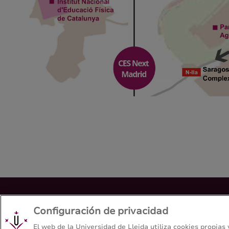
Grado en Diseño Digital y Tecnologías Creativas
Configuración de privacidad
Escuela Politécnica Superior - Universitat de Lleida
El web de la Universidad de Lleida utiliza cookies propias